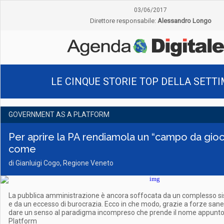
03/06/2017
Direttore responsabile:
Alessandro Longo
LE CINQUE STORIE TOP DELLA SETT
GOVERNMENT AS A PLATFORM
Per aprire la PA rendiamola un “campo da gio
come
di Gianluigi Cogo, Regione Veneto
La pubblica amministrazione è ancora soffocata da un complesso s
e da un eccesso di burocrazia. Ecco in che modo, grazie a forze sane
dare un senso al paradigma incompreso che prende il nome appunt
Platform