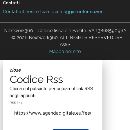
Contatti
Contatta il nostro team per maggiori informazioni
Nextwork360 - Codice fiscale e Partita IVA 13868590962
- © 2026 Nextwork360. ALL RIGHTS RESERVED. ISP
AWS
Mappa del sito
close
Codice Rss
Clicca sul pulsante per copiare il link RSS
negli appunti.
RSS link