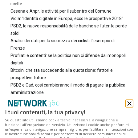
scelte
Cesena e Anpr, le attività per il subentro del Comune
Viola: "Identità digitale in Europa, ecco le prospettive 2018"
PSD2, le nuove responsabilità delle banche se l'utente perde
soldi
Analisi dei dati per la sicurezza dei ciclisti: l'esempio di
Firenze
Profilati e contenti: se la politica non ci difende dai monopoli
digitali
Bitcoin, che sta succedendo alla quotazione: fattori e
prospettive future
PSD2 e Cad, così cambieranno il modo di pagare la pubblica
amministrazione
Le due innovazioni che salvano il sistema sanitario
nazionale dal crack
I tuoi contenuti, la tua privacy!
Cos'è il Curriculum di educazione civica digitale e perché
Su questo sito utilizziamo cookie tecnici necessari alla navigazione e
serve alle scuole e all'Italia
funzionali all’erogazione del servizio. Utilizziamo i cookie anche per fornirti
un’esperienza di navigazione sempre migliore, per facilitare le interazioni con
Servizio elettronico di recapito certificato, cos'è e perché
le nostre funzionalità social e per consentirti di ricevere comunicazioni di
potrebbe pensionare la Pec