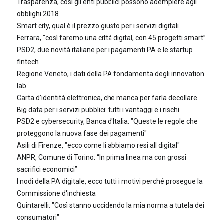
Trasparenza, così gli enti pubblici possono adempiere agli
obblighi 2018
Smart city, qual è il prezzo giusto per i servizi digitali
Ferrara, "così faremo una città digital, con 45 progetti smart”
PSD2, due novità italiane per i pagamenti PA e le startup
fintech
Regione Veneto, i dati della PA fondamenta degli innovation
lab
Carta d’identità elettronica, che manca per farla decollare
Big data per i servizi pubblici: tutti i vantaggi e i rischi
PSD2 e cybersecurity, Banca d'Italia: "Queste le regole che
proteggono la nuova fase dei pagamenti"
Asili di Firenze, "ecco come li abbiamo resi all digital"
ANPR, Comune di Torino: “In prima linea ma con grossi
sacrifici economici”
I nodi della PA digitale, ecco tutti i motivi perché prosegue la
Commissione d'inchiesta
Quintarelli: "Così stanno uccidendo la mia norma a tutela dei
consumatori"