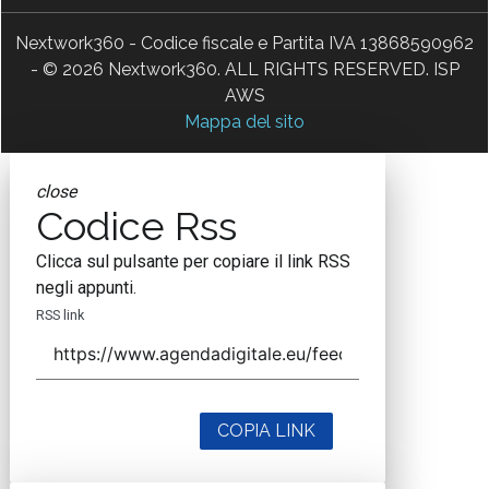
Nextwork360 - Codice fiscale e Partita IVA 13868590962
- © 2026 Nextwork360. ALL RIGHTS RESERVED. ISP
AWS
Mappa del sito
close
Codice Rss
Clicca sul pulsante per copiare il link RSS
negli appunti.
RSS link
COPIA LINK