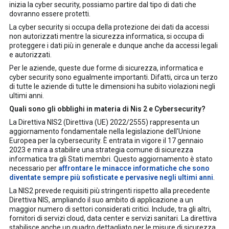
inizia la cyber security, possiamo partire dal tipo di dati che
dovranno essere protetti.
La cyber security si occupa della protezione dei dati da accessi
non autorizzati mentre la sicurezza informatica, si occupa di
proteggere i dati più in generale e dunque anche da accessi legali
e autorizzati.
Per le aziende, queste due forme di sicurezza, informatica e
cyber security sono egualmente importanti. Difatti, circa un terzo
di tutte le aziende di tutte le dimensioni ha subito violazioni negli
ultimi anni.
Quali sono gli obblighi in materia di Nis 2 e Cybersecurity?
La Direttiva NIS2 (Direttiva (UE) 2022/2555) rappresenta un
aggiornamento fondamentale nella legislazione dell'Unione
Europea per la cybersecurity. È entrata in vigore il 17 gennaio
2023 e mira a stabilire una strategia comune di sicurezza
informatica tra gli Stati membri. Questo aggiornamento è stato
necessario per
affrontare le minacce informatiche che sono
diventate sempre più sofisticate e pervasive negli ultimi anni
.
La NIS2 prevede requisiti più stringenti rispetto alla precedente
Direttiva NIS, ampliando il suo ambito di applicazione a un
maggior numero di settori considerati critici. Include, tra gli altri,
fornitori di servizi cloud, data center e servizi sanitari. La direttiva
stabilisce anche un quadro dettagliato per le misure di sicurezza,