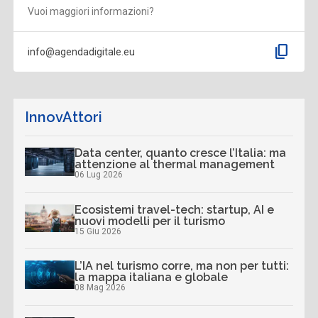
Vuoi maggiori informazioni?
content_copy
info@agendadigitale.eu
InnovAttori
Data center, quanto cresce l’Italia: ma
attenzione al thermal management
06 Lug 2026
Ecosistemi travel-tech: startup, AI e
nuovi modelli per il turismo
15 Giu 2026
L’IA nel turismo corre, ma non per tutti:
la mappa italiana e globale
08 Mag 2026