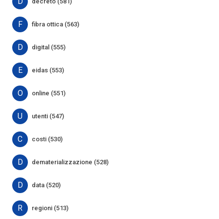
D
decreto (581)
F
fibra ottica (563)
D
digital (555)
E
eidas (553)
O
online (551)
U
utenti (547)
C
costi (530)
D
dematerializzazione (528)
D
data (520)
R
regioni (513)