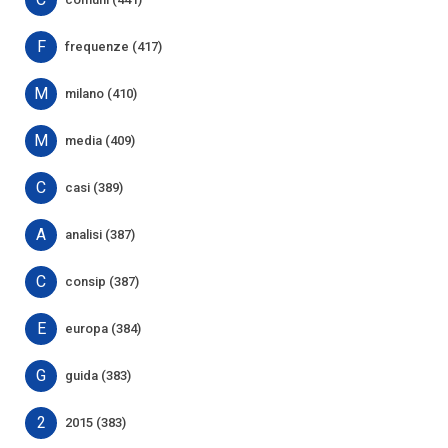
F
frequenze (417)
M
milano (410)
M
media (409)
C
casi (389)
A
analisi (387)
C
consip (387)
E
europa (384)
G
guida (383)
2
2015 (383)