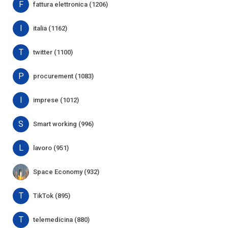
F
fattura elettronica (1206)
I
italia (1162)
T
twitter (1100)
P
procurement (1083)
I
imprese (1012)
S
Smart working (996)
L
lavoro (951)
Space Economy (932)
T
TikTok (895)
T
telemedicina (880)