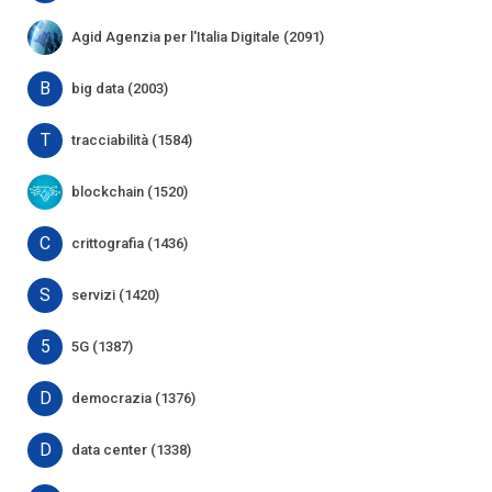
Agid Agenzia per l'Italia Digitale (2091)
B
big data (2003)
T
tracciabilità (1584)
blockchain (1520)
C
crittografia (1436)
S
servizi (1420)
5
5G (1387)
D
democrazia (1376)
D
data center (1338)