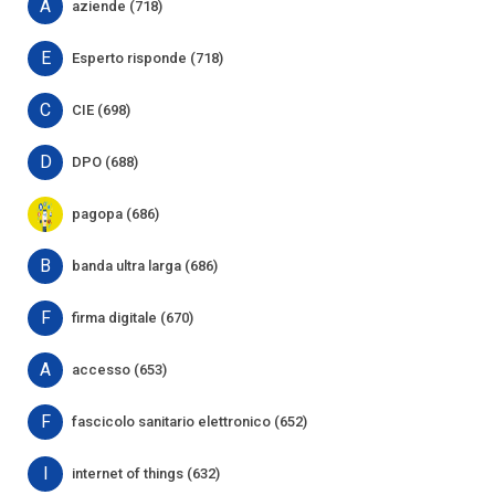
A
aziende (718)
E
Esperto risponde (718)
C
CIE (698)
D
DPO (688)
pagopa (686)
B
banda ultra larga (686)
F
firma digitale (670)
A
accesso (653)
F
fascicolo sanitario elettronico (652)
I
internet of things (632)