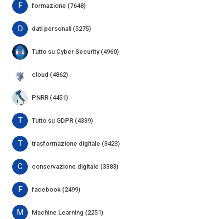
F
formazione (7648)
D
dati personali (5275)
Tutto su Cyber Security (4960)
cloud (4862)
PNRR (4451)
T
Tutto su GDPR (4339)
T
trasformazione digitale (3423)
C
conservazione digitale (3383)
F
facebook (2499)
M
Machine Learning (2251)