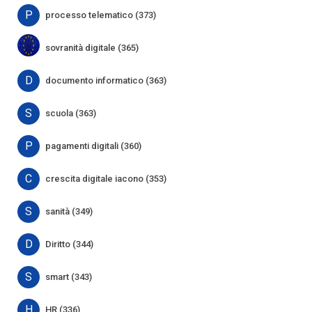
P
processo telematico (373)
sovranità digitale (365)
D
documento informatico (363)
S
scuola (363)
P
pagamenti digitali (360)
C
crescita digitale iacono (353)
S
sanità (349)
D
Diritto (344)
S
smart (343)
H
HR (336)