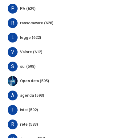
P
PA (629)
R
ransomware (628)
L
legge (622)
V
Valore (612)
S
sui (598)
Open data (595)
A
agenda (593)
I
istat (592)
R
rete (583)