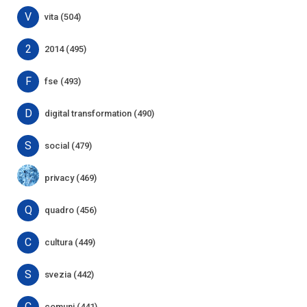
V
vita (504)
2
2014 (495)
F
fse (493)
D
digital transformation (490)
S
social (479)
privacy (469)
Q
quadro (456)
C
cultura (449)
S
svezia (442)
C
comuni (441)