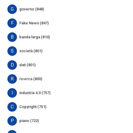
G
governo (848)
F
Fake News (847)
B
banda larga (810)
S
società (801)
D
dati (801)
R
ricerca (800)
I
industria 4.0 (757)
C
Copyright (751)
P
piano (723)