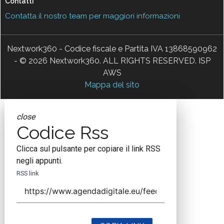
Contatti
Contatta il nostro team per maggiori informazioni
Nextwork360 - Codice fiscale e Partita IVA 13868590962
- © 2026 Nextwork360. ALL RIGHTS RESERVED. ISP
AWS
Mappa del sito
close
Codice Rss
Clicca sul pulsante per copiare il link RSS
negli appunti.
RSS link