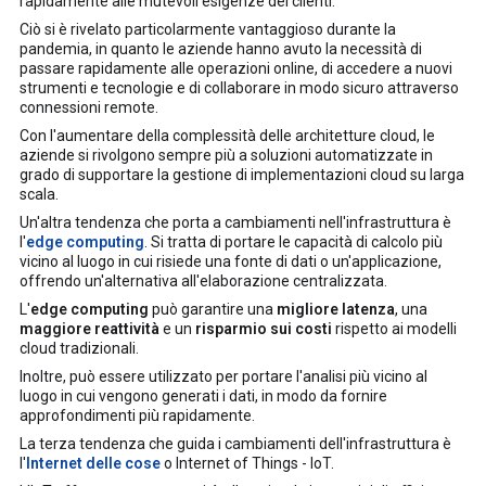
rapidamente alle mutevoli esigenze dei clienti.
Ciò si è rivelato particolarmente vantaggioso durante la
pandemia, in quanto le aziende hanno avuto la necessità di
passare rapidamente alle operazioni online, di accedere a nuovi
strumenti e tecnologie e di collaborare in modo sicuro attraverso
connessioni remote.
Con l'aumentare della complessità delle architetture cloud, le
aziende si rivolgono sempre più a soluzioni automatizzate in
grado di supportare la gestione di implementazioni cloud su larga
scala.
Un'altra tendenza che porta a cambiamenti nell'infrastruttura è
l'
edge computing
. Si tratta di portare le capacità di calcolo più
vicino al luogo in cui risiede una fonte di dati o un'applicazione,
offrendo un'alternativa all'elaborazione centralizzata.
L'
edge computing
può garantire una
migliore latenza
, una
maggiore reattività
e un
risparmio sui costi
rispetto ai modelli
cloud tradizionali.
Inoltre, può essere utilizzato per portare l'analisi più vicino al
luogo in cui vengono generati i dati, in modo da fornire
approfondimenti più rapidamente.
La terza tendenza che guida i cambiamenti dell'infrastruttura è
l'
Internet delle cose
o Internet of Things - IoT.