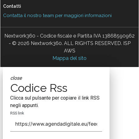
Contatti
Contatta il nostro team per maggiori informazioni
Nextwork360 - Codice fiscale e Partita IVA 13868590962
- © 2026 Nextwork360. ALL RIGHTS RESERVED. ISP
AWS
Mappa del sito
close
Codice Rss
Clicca sul pulsante per copiare il link RSS
negli appunti.
RSS link