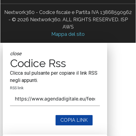
Nextwork360 - Codice fiscale e Partita IVA 13868590962
- © 2026 Nextwork360. ALL RIGHTS RESERVED. ISP
AWS
Mappa del sito
close
Codice Rss
Clicca sul pulsante per copiare il link RSS
negli appunti.
RSS link
COPIA LINK