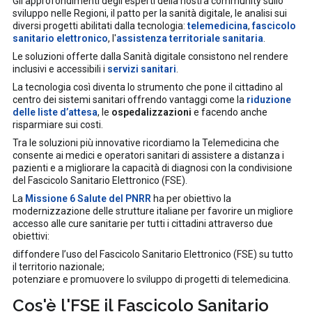
Gli approfondimenti degli esperti della nostra community sullo
sviluppo nelle Regioni, il patto per la sanità digitale, le analisi sui
diversi progetti abilitati dalla tecnologia:
telemedicina
,
fascicolo
sanitario elettronico
, l'
assistenza territoriale sanitaria
.
Le soluzioni offerte dalla Sanità digitale consistono nel rendere
inclusivi e accessibili i
servizi sanitari
.
La tecnologia così diventa lo strumento che pone il cittadino al
centro dei sistemi sanitari offrendo vantaggi come la
riduzione
delle liste d’attesa
, le
ospedalizzazioni
e facendo anche
risparmiare sui costi.
Tra le soluzioni più innovative ricordiamo la Telemedicina che
consente ai medici e operatori sanitari di assistere a distanza i
pazienti e a migliorare la capacità di diagnosi con la condivisione
del Fascicolo Sanitario Elettronico (FSE).
La
Missione 6 Salute del PNRR
ha per obiettivo la
modernizzazione delle strutture italiane per favorire un migliore
accesso alle cure sanitarie per tutti i cittadini attraverso due
obiettivi:
diffondere l’uso del Fascicolo Sanitario Elettronico (FSE) su tutto
il territorio nazionale;
potenziare e promuovere lo sviluppo di progetti di telemedicina.
Cos'è l'FSE il Fascicolo Sanitario