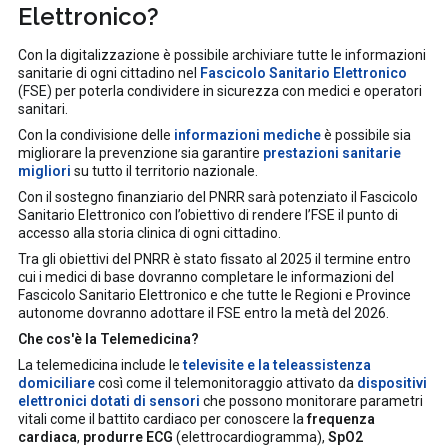
Elettronico?
Con la digitalizzazione è possibile archiviare tutte le informazioni
sanitarie di ogni cittadino nel
Fascicolo Sanitario Elettronico
(FSE) per poterla condividere in sicurezza con medici e operatori
sanitari.
Con la condivisione delle
informazioni mediche
è possibile sia
migliorare la prevenzione sia garantire
prestazioni sanitarie
migliori
su tutto il territorio nazionale.
Con il sostegno finanziario del PNRR sarà potenziato il Fascicolo
Sanitario Elettronico con l’obiettivo di rendere l’FSE il punto di
accesso alla storia clinica di ogni cittadino.
Tra gli obiettivi del PNRR è stato fissato al 2025 il termine entro
cui i medici di base dovranno completare le informazioni del
Fascicolo Sanitario Elettronico e che tutte le Regioni e Province
autonome dovranno adottare il FSE entro la metà del 2026.
Che cos'è la Telemedicina?
La telemedicina include le
televisite e la teleassistenza
domiciliare
così come il telemonitoraggio attivato da
dispositivi
elettronici dotati di sensori
che possono monitorare parametri
vitali come il battito cardiaco per conoscere la
frequenza
cardiaca
,
produrre ECG
(elettrocardiogramma),
SpO2