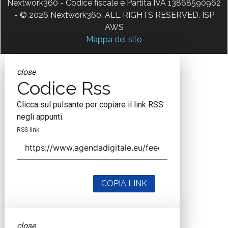
Nextwork360 - Codice fiscale e Partita IVA 13868590962
- © 2026 Nextwork360. ALL RIGHTS RESERVED. ISP
AWS
Mappa del sito
close
Codice Rss
Clicca sul pulsante per copiare il link RSS
negli appunti.
RSS link
COPIA LINK
close