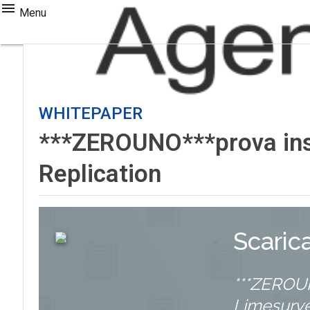
Menu
WHITEPAPER
***ZEROUNO***prova inse
Replication
Scaric
***ZEROUN
Limesurve