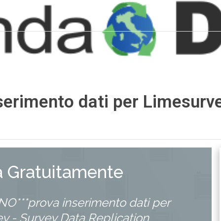
rimento dati per Limesurve
a Gratuitamente
O***prova inserimento dati per
y - Survey Data Replication