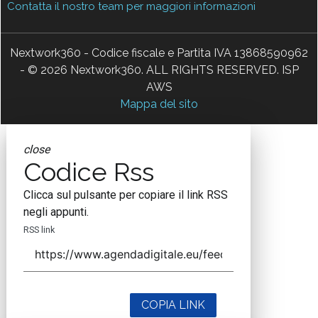
Contatta il nostro team per maggiori informazioni
Nextwork360 - Codice fiscale e Partita IVA 13868590962
- © 2026 Nextwork360. ALL RIGHTS RESERVED. ISP
AWS
Mappa del sito
close
Codice Rss
Clicca sul pulsante per copiare il link RSS
negli appunti.
RSS link
COPIA LINK