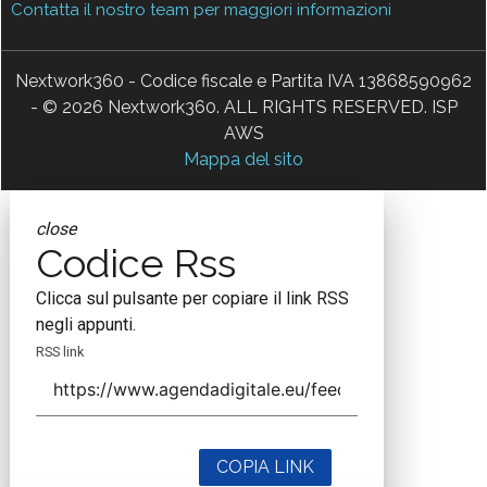
Contatta il nostro team per maggiori informazioni
Nextwork360 - Codice fiscale e Partita IVA 13868590962
- © 2026 Nextwork360. ALL RIGHTS RESERVED. ISP
AWS
Mappa del sito
close
Codice Rss
Clicca sul pulsante per copiare il link RSS
negli appunti.
RSS link
COPIA LINK