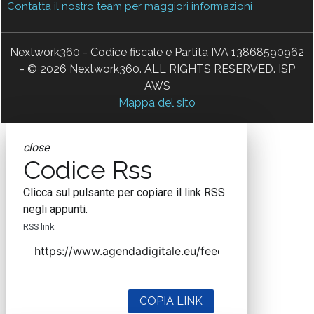
Contatta il nostro team per maggiori informazioni
Nextwork360 - Codice fiscale e Partita IVA 13868590962
- © 2026 Nextwork360. ALL RIGHTS RESERVED. ISP
AWS
Mappa del sito
close
Codice Rss
Clicca sul pulsante per copiare il link RSS
negli appunti.
RSS link
COPIA LINK