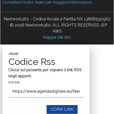
Contatta il nostro team per maggiori informazioni
Nextwork360 - Codice fiscale e Partita IVA 13868590962
- © 2026 Nextwork360. ALL RIGHTS RESERVED. ISP
AWS
Mappa del sito
close
Codice Rss
Clicca sul pulsante per copiare il link RSS
negli appunti.
RSS link
COPIA LINK