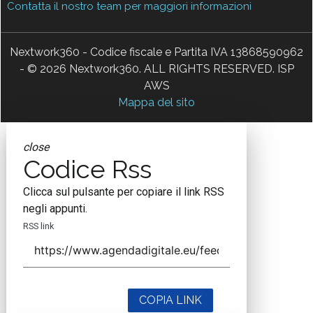
Contatta il nostro team per maggiori informazioni
Nextwork360 - Codice fiscale e Partita IVA 13868590962
- © 2026 Nextwork360. ALL RIGHTS RESERVED. ISP
AWS
Mappa del sito
close
Codice Rss
Clicca sul pulsante per copiare il link RSS
negli appunti.
RSS link
COPIA LINK