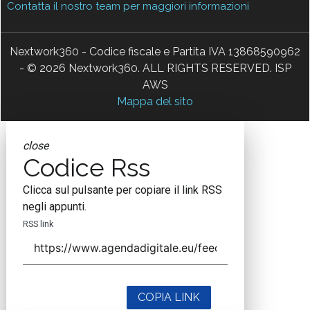
Contatta il nostro team per maggiori informazioni
Nextwork360 - Codice fiscale e Partita IVA 13868590962
- © 2026 Nextwork360. ALL RIGHTS RESERVED. ISP
AWS
Mappa del sito
close
Codice Rss
Clicca sul pulsante per copiare il link RSS
negli appunti.
RSS link
COPIA LINK