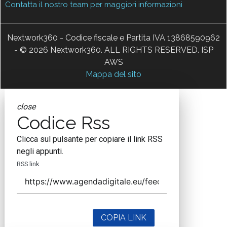
Contatta il nostro team per maggiori informazioni
Nextwork360 - Codice fiscale e Partita IVA 13868590962
- © 2026 Nextwork360. ALL RIGHTS RESERVED. ISP
AWS
Mappa del sito
close
Codice Rss
Clicca sul pulsante per copiare il link RSS
negli appunti.
RSS link
COPIA LINK