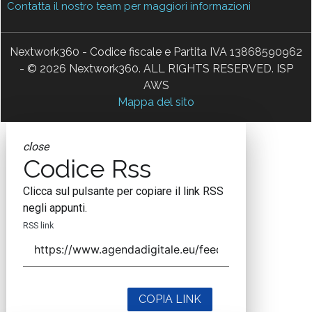
Contatta il nostro team per maggiori informazioni
Nextwork360 - Codice fiscale e Partita IVA 13868590962
- © 2026 Nextwork360. ALL RIGHTS RESERVED. ISP
AWS
Mappa del sito
close
Codice Rss
Clicca sul pulsante per copiare il link RSS
negli appunti.
RSS link
COPIA LINK