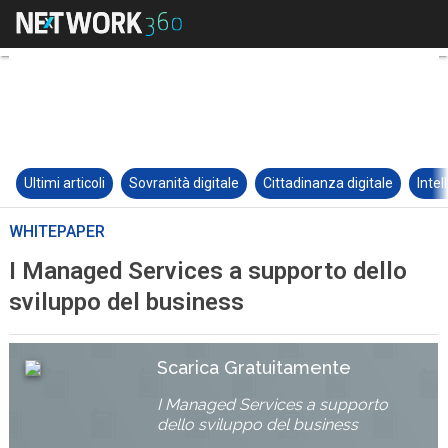
Ultimi articoli
Sovranità digitale
Cittadinanza digitale
Intel
WHITEPAPER
I Managed Services a supporto dello
sviluppo del business
Scarica Gratuitamente
I Managed Services a supporto
dello sviluppo del business