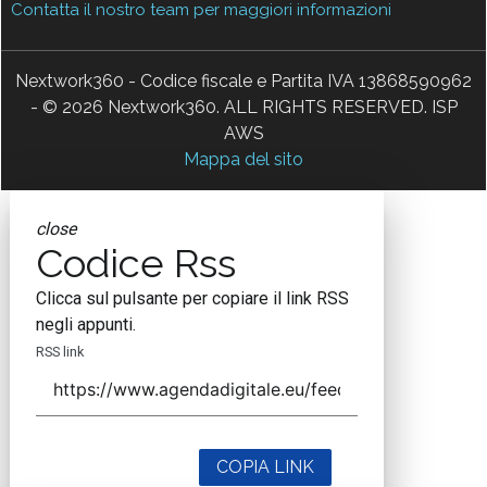
Contatta il nostro team per maggiori informazioni
Nextwork360 - Codice fiscale e Partita IVA 13868590962
- © 2026 Nextwork360. ALL RIGHTS RESERVED. ISP
AWS
Mappa del sito
close
Codice Rss
Clicca sul pulsante per copiare il link RSS
negli appunti.
RSS link
COPIA LINK