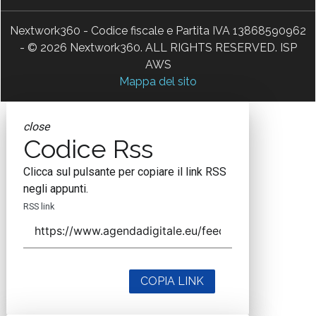
Nextwork360 - Codice fiscale e Partita IVA 13868590962
- © 2026 Nextwork360. ALL RIGHTS RESERVED. ISP
AWS
Mappa del sito
close
Codice Rss
Clicca sul pulsante per copiare il link RSS
negli appunti.
RSS link
COPIA LINK