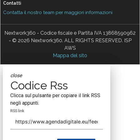
Contatti
Contatta il nostro team per maggiori informazioni
Nextwork360 - Codice fiscale e Partita IVA 13868590962
- © 2026 Nextwork360. ALL RIGHTS RESERVED. ISP
AWS
Mappa del sito
close
Codice Rss
Clicca sul pulsante per copiare il link RSS
negli appunti.
RSS link