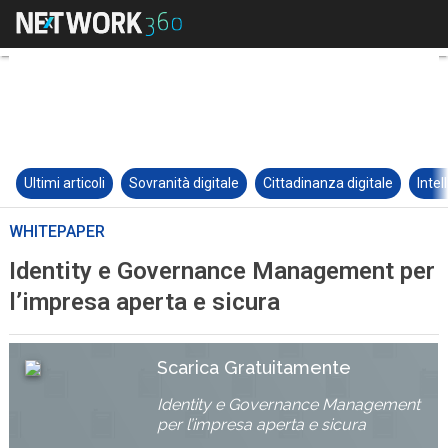
Ultimi articoli
Sovranità digitale
Cittadinanza digitale
Intel
WHITEPAPER
Identity e Governance Management per
l’impresa aperta e sicura
Scarica Gratuitamente
Identity e Governance Management
per l’impresa aperta e sicura