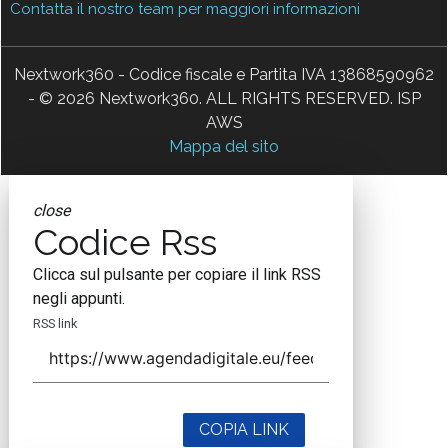
Contatta il nostro team per maggiori informazioni
Nextwork360 - Codice fiscale e Partita IVA 13868590962
- © 2026 Nextwork360. ALL RIGHTS RESERVED. ISP
AWS
Mappa del sito
close
Codice Rss
Clicca sul pulsante per copiare il link RSS
negli appunti.
RSS link
COPIA LINK