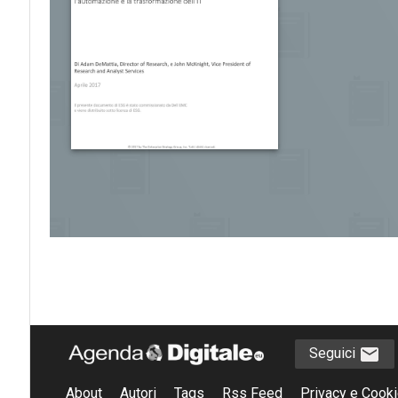
Seguici
About
Autori
Tags
Rss Feed
Privacy e Cooki