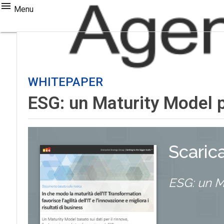
Menu
WHITEPAPER
ESG: un Maturity Model p
Scaric
ESG: un Ma