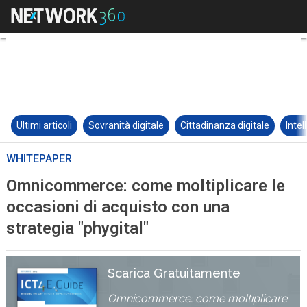
Ultimi articoli
Sovranità digitale
Cittadinanza digitale
Intel
WHITEPAPER
Omnicommerce: come moltiplicare le
occasioni di acquisto con una
strategia "phygital"
Scarica Gratuitamente
Omnicommerce: come moltiplicare