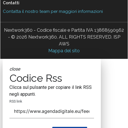
Contatti
Contatta il nostro team per maggiori informazioni
Nextwork360 - Codice fiscale e Partita IVA 13868590962
- © 2026 Nextwork360. ALL RIGHTS RESERVED. ISP
AWS
Mappa del sito
close
Codice Rss
Clicca sul pulsante per copiare il link RSS
negli appunti.
RSS link