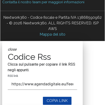
Contatta il nostro team per maggiori informazioni
Nextwork360 - Codice fiscale e Partita IVA 13868590962
- © 2026 Nextwork360. ALL RIGHTS RESERVED. ISP
AWS
Mappa del sito
close
Codice Rss
Clicca sul pulsante per copiare il link RSS
negli appunti.
RSS link
COPIA LINK