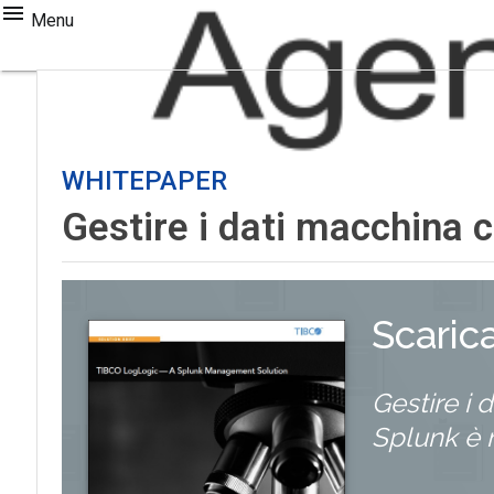
Menu
WHITEPAPER
Gestire i dati macchina 
Scaric
Gestire i
Splunk è 