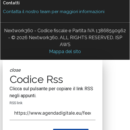
Contatti
Contatta il nostro team per maggiori informazioni
Nextwork360 - Codice fiscale e Partita IVA 13868590962
- © 2026 Nextwork360. ALL RIGHTS RESERVED. ISP
AWS
Mappa del sito
close
Codice Rss
Clicca sul pulsante per copiare il link RSS
negli appunti.
RSS link