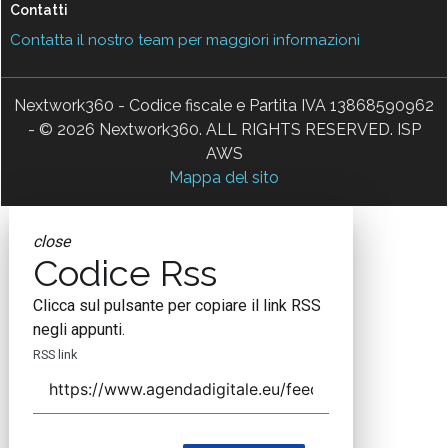
Contatti
Contatta il nostro team per maggiori informazioni
Nextwork360 - Codice fiscale e Partita IVA 13868590962
- © 2026 Nextwork360. ALL RIGHTS RESERVED. ISP
AWS
Mappa del sito
close
Codice Rss
Clicca sul pulsante per copiare il link RSS
negli appunti.
RSS link