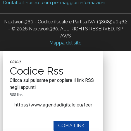
Contatta il nostro team per maggiori informazioni
Nextwork360 - Codice fiscale e Partita IVA 13868590962
- © 2026 Nextwork360. ALL RIGHTS RESERVED. ISP
AWS
Mappa del sito
close
Codice Rss
Clicca sul pulsante per copiare il link RSS
negli appunti.
RSS link
COPIA LINK