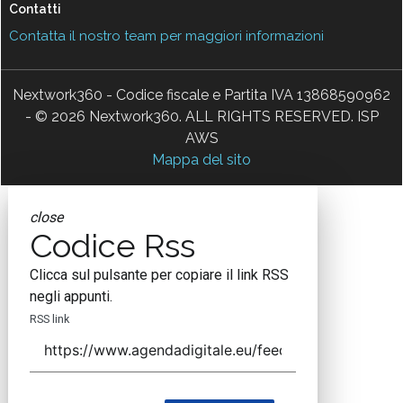
Contatti
Contatta il nostro team per maggiori informazioni
Nextwork360 - Codice fiscale e Partita IVA 13868590962
- © 2026 Nextwork360. ALL RIGHTS RESERVED. ISP
AWS
Mappa del sito
close
Codice Rss
Clicca sul pulsante per copiare il link RSS
negli appunti.
RSS link