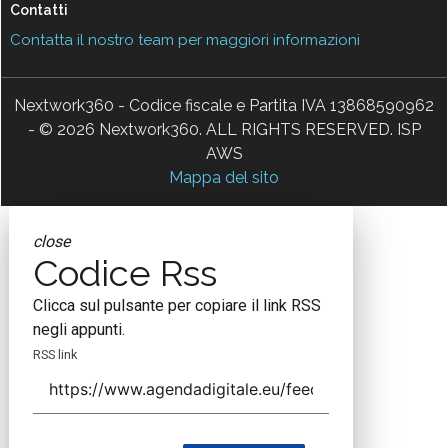
Contatti
Contatta il nostro team per maggiori informazioni
Nextwork360 - Codice fiscale e Partita IVA 13868590962
- © 2026 Nextwork360. ALL RIGHTS RESERVED. ISP
AWS
Mappa del sito
close
Codice Rss
Clicca sul pulsante per copiare il link RSS
negli appunti.
RSS link