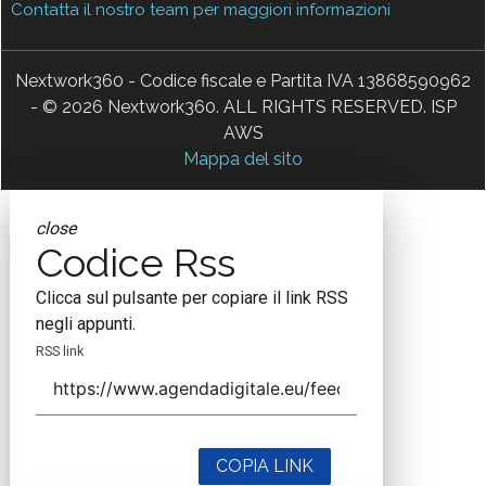
Contatta il nostro team per maggiori informazioni
Nextwork360 - Codice fiscale e Partita IVA 13868590962
- © 2026 Nextwork360. ALL RIGHTS RESERVED. ISP
AWS
Mappa del sito
close
Codice Rss
Clicca sul pulsante per copiare il link RSS
negli appunti.
RSS link
COPIA LINK