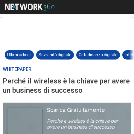
Ultimi articoli
Sovranità digitale
Cittadinanza digitale
Intel
WHITEPAPER
Perché il wireless è la chiave per avere
un business di successo
Scarica Gratuitamente
Perché il wireless è la chiave per
avere un business di successo