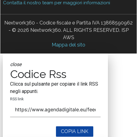
Contatta il nostro team per maggiori informazioni
Nextwork360 - Codice fiscale e Partita IVA 13868590962
- © 2026 Nextwork360. ALL RIGHTS RESERVED. ISP
AWS
Mappa del sito
close
Codice Rss
Clicca sul pulsante per copiare il link RSS
negli appunti.
RSS link
COPIA LINK