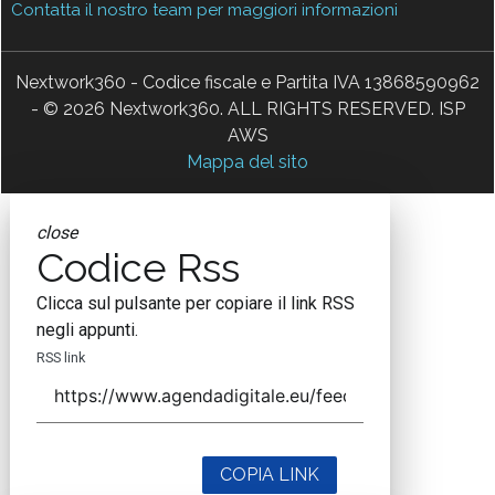
Contatta il nostro team per maggiori informazioni
Nextwork360 - Codice fiscale e Partita IVA 13868590962
- © 2026 Nextwork360. ALL RIGHTS RESERVED. ISP
AWS
Mappa del sito
close
Codice Rss
Clicca sul pulsante per copiare il link RSS
negli appunti.
RSS link
COPIA LINK