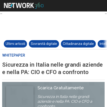
Ultimi articoli
Sovranità digitale
Cittadinanza digitale
Intel
WHITEPAPER
Sicurezza in Italia nelle grandi aziende
e nella PA: CIO e CFO a confronto
Scarica Gratuitamente
Sicurezza in Italia nelle grandi
aziende e nella PA: CIO e CFO a
confronto