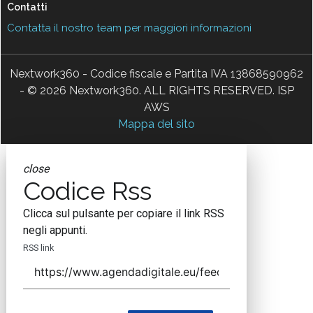
Contatti
Contatta il nostro team per maggiori informazioni
Nextwork360 - Codice fiscale e Partita IVA 13868590962
- © 2026 Nextwork360. ALL RIGHTS RESERVED. ISP
AWS
Mappa del sito
close
Codice Rss
Clicca sul pulsante per copiare il link RSS
negli appunti.
RSS link