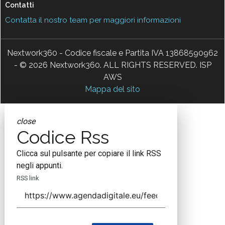
Contatti
Contatta il nostro team per maggiori informazioni
Nextwork360 - Codice fiscale e Partita IVA 13868590962
- © 2026 Nextwork360. ALL RIGHTS RESERVED. ISP
AWS
Mappa del sito
close
Codice Rss
Clicca sul pulsante per copiare il link RSS
negli appunti.
RSS link