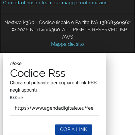
Contatta il nostro team per maggiori informazioni
Nextwork360 - Codice fiscale e Partita IVA 13868590962
- © 2026 Nextwork360. ALL RIGHTS RESERVED. ISP
AWS
Mappa del sito
close
Codice Rss
Clicca sul pulsante per copiare il link RSS
negli appunti.
RSS link
COPIA LINK