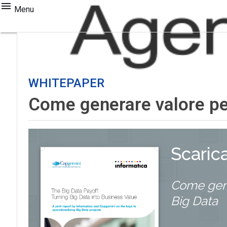
Menu
WHITEPAPER
Come generare valore per
Scaric
Come gener
Big Data