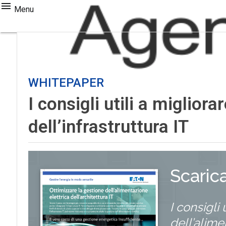
Menu
WHITEPAPER
I consigli utili a miglior
dell’infrastruttura IT
Scaric
I consigli 
dell’alime