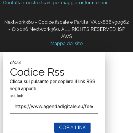
Contatta il nostro team per maggiori informazioni
Nextwork360 - Codice fiscale e Partita IVA 13868590962
- © 2026 Nextwork360. ALL RIGHTS RESERVED. ISP
AWS
Mappa del sito
close
Codice Rss
Clicca sul pulsante per copiare il link RSS
negli appunti.
RSS link
COPIA LINK