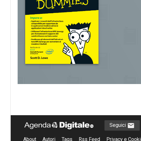
Seguici
About
Autori
Tags
Rss Feed
Privacy e Cooki