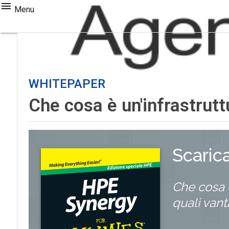
Menu
WHITEPAPER
Che cosa è un'infrastrutt
Scaric
Che cosa 
quali vant