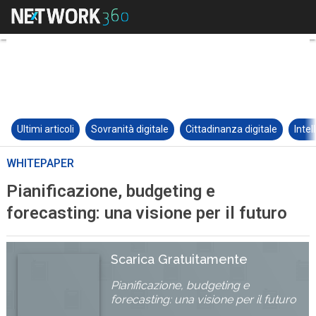
Ultimi articoli
Sovranità digitale
Cittadinanza digitale
Intel
WHITEPAPER
Pianificazione, budgeting e
forecasting: una visione per il futuro
Scarica Gratuitamente
Pianificazione, budgeting e
forecasting: una visione per il futuro