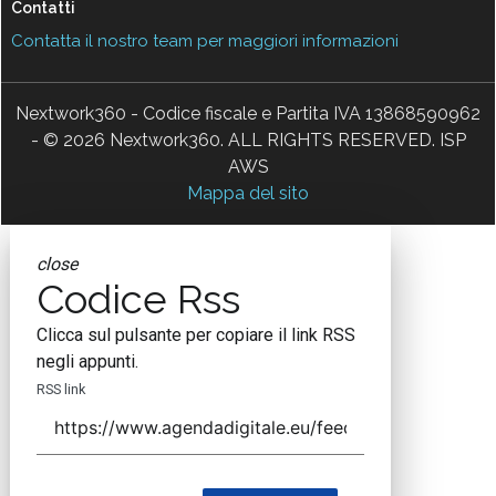
Contatti
Contatta il nostro team per maggiori informazioni
Nextwork360 - Codice fiscale e Partita IVA 13868590962
- © 2026 Nextwork360. ALL RIGHTS RESERVED. ISP
AWS
Mappa del sito
close
Codice Rss
Clicca sul pulsante per copiare il link RSS
negli appunti.
RSS link