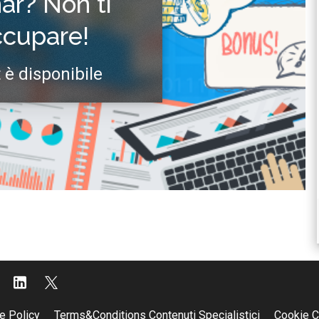
nar? Non ti
ccupare!
 è disponibile
e Policy
Terms&Conditions Contenuti Specialistici
Cookie C