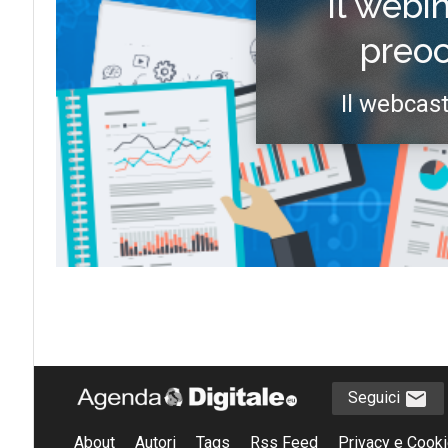
il webi
preo
Il webcast
Seguici
About
Autori
Tags
Rss Feed
Privacy e Cooki