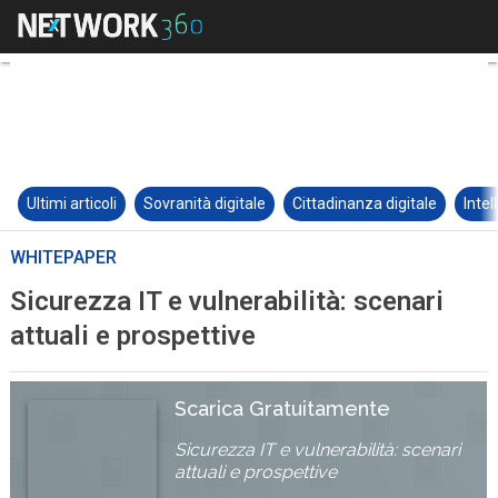
Ultimi articoli
Sovranità digitale
Cittadinanza digitale
Intel
WHITEPAPER
Sicurezza IT e vulnerabilità: scenari
attuali e prospettive
Scarica Gratuitamente
Sicurezza IT e vulnerabilità: scenari
attuali e prospettive