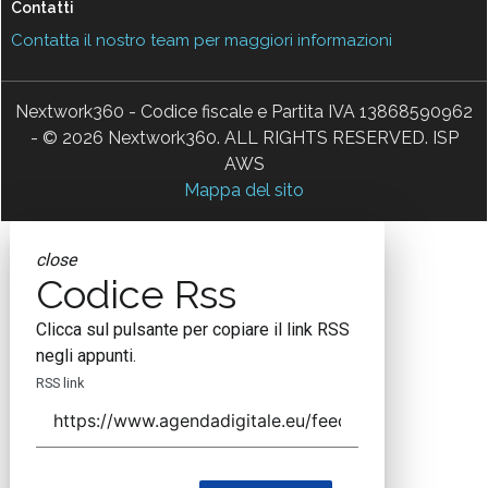
Contatti
Contatta il nostro team per maggiori informazioni
Nextwork360 - Codice fiscale e Partita IVA 13868590962
- © 2026 Nextwork360. ALL RIGHTS RESERVED. ISP
AWS
Mappa del sito
close
Codice Rss
Clicca sul pulsante per copiare il link RSS
negli appunti.
RSS link