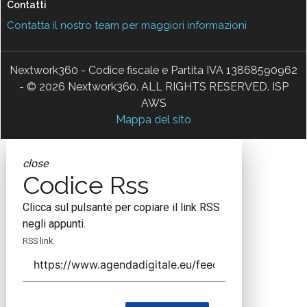
Contatti
Contatta il nostro team per maggiori informazioni
Nextwork360 - Codice fiscale e Partita IVA 13868590962
- © 2026 Nextwork360. ALL RIGHTS RESERVED. ISP
AWS
Mappa del sito
close
Codice Rss
Clicca sul pulsante per copiare il link RSS
negli appunti.
RSS link