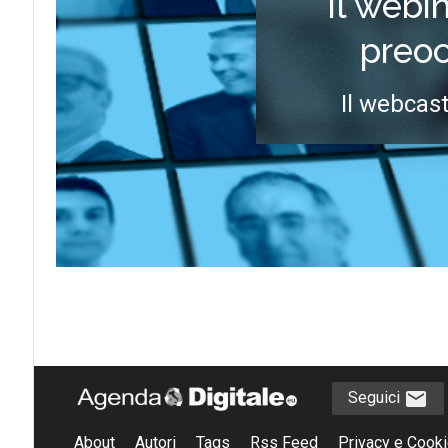
il webi
preo
Il webcast
Seguici
About
Autori
Tags
Rss Feed
Privacy e Cooki