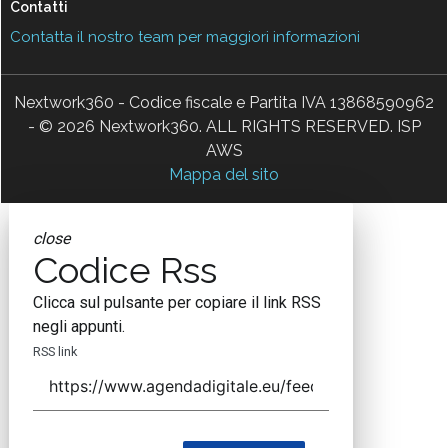
Contatti
Contatta il nostro team per maggiori informazioni
Nextwork360 - Codice fiscale e Partita IVA 13868590962
- © 2026 Nextwork360. ALL RIGHTS RESERVED. ISP
AWS
Mappa del sito
close
Codice Rss
Clicca sul pulsante per copiare il link RSS
negli appunti.
RSS link