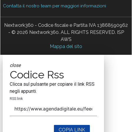
Contatta il nostro team per maggiori informazioni
Nextwork360 - Codice fiscale e Partita IVA 13868590962
- © 2026 Nextwork360. ALL RIGHTS RESERVED. ISP
AWS
Mappa del sito
close
Codice Rss
Clicca sul pulsante per copiare il link RSS
negli appunti.
RSS link
COPIA LINK