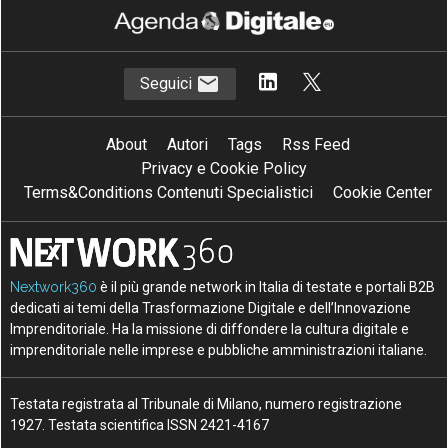
C
C
E
costi
cultura
ecosistema
I
I
innovazione
Innovazione digitale
Seguici
I
M
M
italia
milano
musei
About
Autori
Tags
Rss Feed
O
O
osservatori
osservatorio
Privacy e Cookie Policy
P
P
Terms&Conditions Contenuti Specialistici
Cookie Center
partecipazione
politecnico milano
R
S
S
ricerca
startup
sui
V
W
Valore
web
Nextwork360
è il più grande network in Italia di testate e portali B2B
dedicati ai temi della Trasformazione Digitale e dell’Innovazione
Imprenditoriale. Ha la missione di diffondere la cultura digitale e
imprenditoriale nelle imprese e pubbliche amministrazioni italiane.
Testata registrata al Tribunale di Milano, numero registrazione
1927. Testata scientifica ISSN 2421-4167