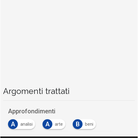
Argomenti trattati
Approfondimenti
A
A
B
analisi
arte
beni
C
C
C
camera
cineca
commercio