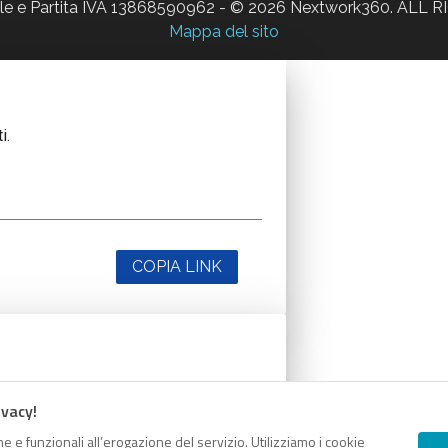
ale e Partita IVA 13868590962 - © 2026 Nextwork360. AL
Mappa del sito
i.
COPIA LINK
i.
ivacy!
e e funzionali all’erogazione del servizio. Utilizziamo i cookie