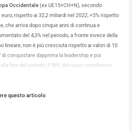
opa Occidentale
(ex UE15+CH+N), secondo
 euro, rispetto ai 32,2 miliardi nel 2022, +5% rispetto
e, che arriva dopo cinque anni di continua e
umentato del 4,3% nel periodo, a fronte invece della
ineare, non è più cresciuta rispetto ai valori di 10
V di conquistare dapprima la leadership e poi
lla fine del periodo, il 58% dei ricavi complessivi.
ere questo articolo